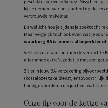
geschikte autoverzekering. Misschien ga je
kijkje nemen naar het aanbod op de verzek
A Pro klantenzone
 over uw professionele
vertrouwde makelaar.
ekeringen
A klantenzone
En wellicht hou je tijdens je zoektocht r
 over je verzekeringen als
Maar vergelijk toch ook even wat je voor d
culier
 Employee
Benefits
waarborg BA is immers al beperkter of
er de groepsverzekeringen
u voor uw medewerkers
Wat kan je allemaal doen in je 
oot
Veel verzekeraars hebben de verplichte 
A Healthcare
klantenzone?
er je gezondheids­
allerhande extra’s, zodat je met een geru
ekering eenvoudig en snel
Ontdek de online services voor
Ontdek het nu
 Healthcare
Zit er in jouw BA-verzekering bijvoorbee
uzelf en uw medewerkers
er uw collectieve
(kosteloze) takeldienst, enzovoort? Kijk 
ndheidsverzekeringen
Ontdek het nu
handige voordelen die jou heel wat stre
Onze tip voor de keuze va