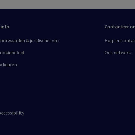
 info
Contacteer o
orwaarden & juridische info​
Hulp en conta
cookiebeleid​
Ons netwerk
orkeuren
Accessibility