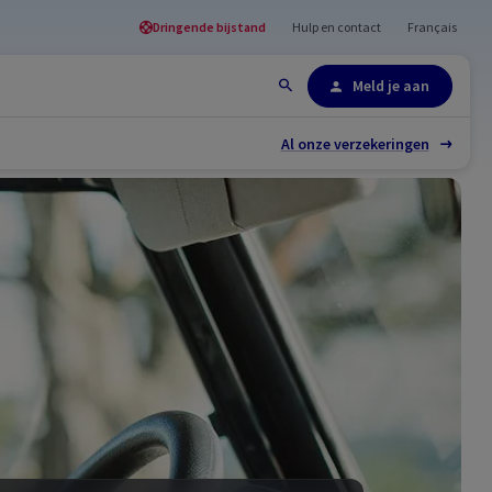
Dringende bijstand
Hulp en contact
Français
Site-overzicht
Meld je aan
Al onze verzekeringen