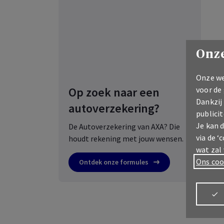
Onze
Onze we
Op zoek naar een
voor de
Dankzij
autoverzekering?
publicit
Je kan 
De Autoverzekering van AXA? Die
via de ‘
houdt rekening met jouw wensen.
wat zal
Ons coo
Ontdek onze formules
Meld u aan