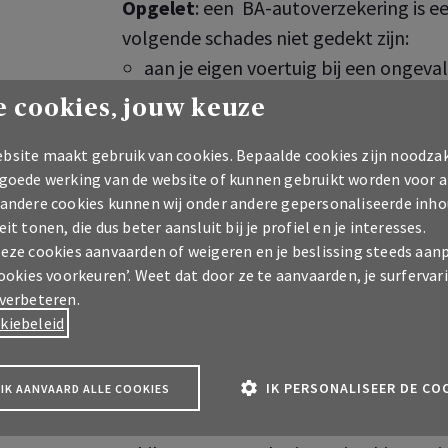
Opgelet
: een BA-autoverzekering is e
volgende schades niet gedekt zijn:
aan je eigen voertuig bij een ongeval
Omniumverzekering)
 cookies, jouw keuze
de schade die je voertuig oploopt do
bsite maakt gebruik van cookies. Bepaalde cookies zijn noodzak
glasbreuk
 goede werking van de website of kunnen gebruikt worden voor a
 andere cookies kunnen wij onder andere gepersonaliseerde inho
Vanzelfsprekend kan je ook al die extr
eit tonen, die dus beter aansluit bij je profiel en je interesses.
deze cookies aanvaarden of weigeren en je beslissing steeds aan
bijkomende dekkingen afsluiten.
cookies voorkeuren’. Weet dat door ze te aanvaarden, je surfervar
 verbeteren.
De BA-autoverzekering: e
kiebeleid
met nuances
IK PERSONALISEER DE CO
IK AANVAARD ALLE COOKIES
Je kocht een nieuw of tweedehandsvoertu