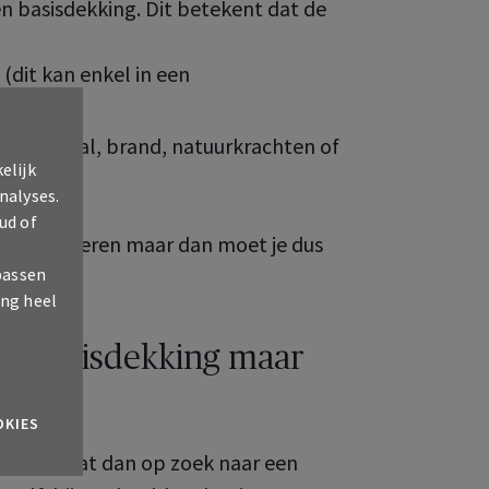
en basisdekking. Dit betekent dat de
 (dit kan enkel in een
or diefstal, brand, natuurkrachten of
elijk
nalyses.
ud of
a’s verzekeren maar dan moet je dus
passen
ing heel
en basisdekking maar
OKIES
ig en gaat dan op zoek naar een