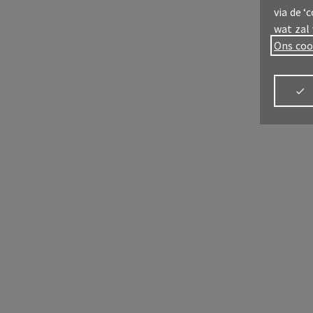
via de ‘
wat zal
Ons coo
Meld u aan
My
AX
Meld je aan
Alles
verz
MyAX
Alles