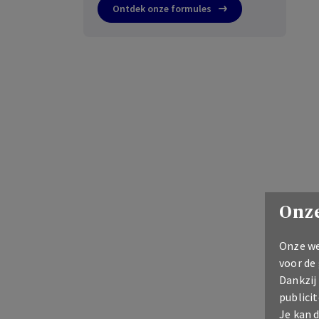
Ontdek onze formules
Onze
Onze we
voor de
Dankzij
publicit
Je kan 