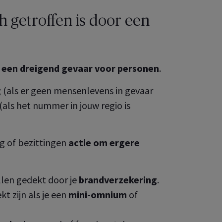
ch getroffen is door een
MyAXA
 een dreigend gevaar voor personen
.
 uw onderneming,
g
(als er geen mensenlevens in gevaar
(als het nummer in jouw regio is
g of bezittingen
actie om ergere
len gedekt door je
brandverzekering
.
t zijn als je een
mini-omnium
of