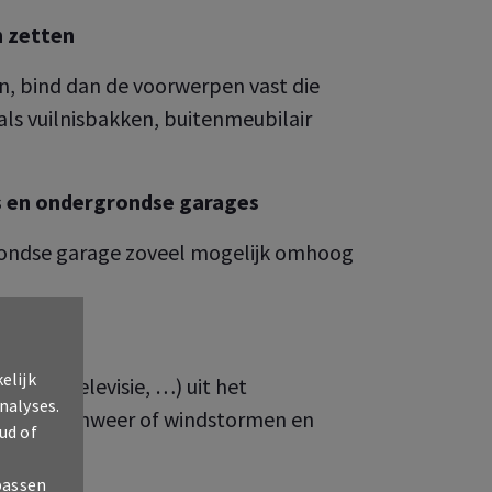
n zetten
ten, bind dan de voorwerpen vast die
ls vuilnisbakken, buitenmeubilair
rs en ondergrondse garages
grondse garage zoveel mogelijk omhoog
elijk
en (pc, televisie, …) uit het
nalyses.
voor na onweer of windstormen en
ud of
g voor.
passen