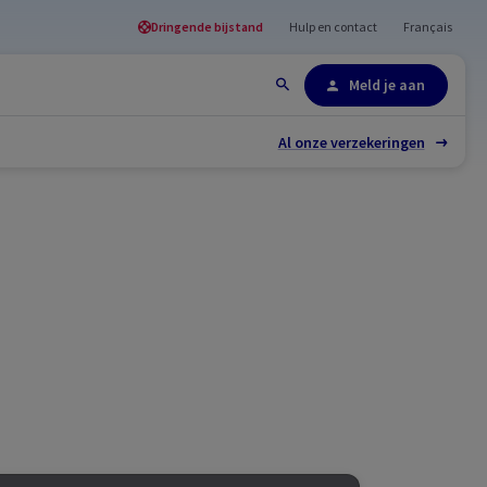
Dringende bijstand
Hulp en contact
Français
Site-overzicht
Meld je aan
Al onze verzekeringen