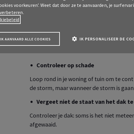
Bescherm jezelf
cookies voorkeuren’. Weet dat door ze te aanvaarden, je surfervar
 verbeteren.
Blijf binnen tijdens een storm of onweer,
kiebeleid
verplaatsingen en bescherm je dieren.
IK PERSONALISEER DE CO
IK AANVAARD ALLE COOKIES
Na de storm: is er schade?
Controleer op schade
Loop rond in je woning of tuin om te cont
de storm, maar wanneer de storm is gaan 
Vergeet niet de staat van het dak te
A Pro klantenzone
 over uw professionele
Controleer je dak: soms is het niet meteen
ekeringen
afgewaaid.
A klantenzone
 over je verzekeringen als