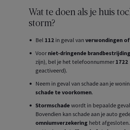
culier
 Employee
Benefits
Wat te doen als je huis to
er de groepsverzekeringen
u voor uw medewerkers
Wat kan je allemaal doen in je 
storm?
oot
A Healthcare
klantenzone?
er je gezondheids­
ekering eenvoudig en snel
Bel
112
in geval van
verwondingen of
Ontdek de online services voor
Ontdek het nu
 Healthcare
uzelf en uw medewerkers
er uw collectieve
Voor
niet-dringende brandbestrijdin
ndheidsverzekeringen
Ontdek het nu
zijn), bel je het telefoonnummer
1722
geactiveerd).
Neem in geval van schade aan je wonin
schade te voorkomen
.
Stormschade
wordt in bepaalde geval
Bovendien kan schade aan je auto gedek
omniumverzekering
hebt afgesloten.