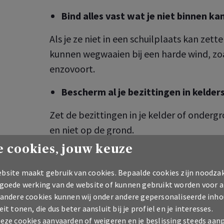
Bind alles vast wat je niet binnen ka
Als je ze niet in een schuilplaats kan zet
kunnen wegwaaien bij een harde wind, zoa
enzovoort.
Bescherm al je bezittingen in kelde
Zet de bezittingen in je kelder of onder
en niet op de grond.
 cookies, jouw keuze
Bescherm je elektrische toestellen
bsite maakt gebruik van cookies. Bepaalde cookies zijn noodzak
Trek de stekker van je elektrische toestell
 goede werking van de website of kunnen gebruikt worden voor a
stopcontact: stroompieken komen vaak 
 andere cookies kunnen wij onder andere gepersonaliseerde inho
elektronische apparaten zijn daar gevoeli
eit tonen, die dus beter aansluit bij je profiel en je interesses.
deze cookies aanvaarden of weigeren en je beslissing steeds aan