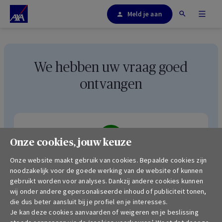
Meld je aan
We hebben uw vraag goed
ontvangen
Onze cookies, jouw keuze
Onze website maakt gebruik van cookies. Bepaalde cookies zijn
Uw vraag is met succes verstuurd. Wij contacteren
noodzakelijk voor de goede werking van de website of kunnen
u zo snel mogelijk.
gebruikt worden voor analyses. Dankzij andere cookies kunnen
wij onder andere gepersonaliseerde inhoud of publiciteit tonen,
die dus beter aansluit bij je profiel en je interesses.
Je kan deze cookies aanvaarden of weigeren en je beslissing