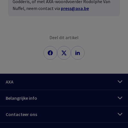
Godderis, of met AXA-woordvoerder Rodolphe Van
Nuffel, neem contact via
press@axa.be
Deel dit artikel
AXA
Belangrijke info
Meld u aan
Contacteer ons
My
AXA Pro klantenzone