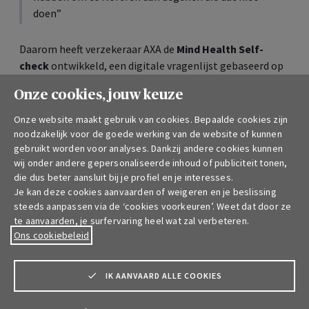
doen”
Daarom heeft verzekeraar AXA de
Mind Health Self-
check
ontwikkeld, een digitale vragenlijst gebaseerd op
de wetenschappelijke maatstaf die aan de basis ligt van
Onze cookies, jouw keuze
het rapport. Die tool geeft niet alleen een inzicht van het
mentaal welzijn, maar ook advies op basis van de score,
Onze website maakt gebruik van cookies. Bepaalde cookies zijn
zonder evenwel het advies en de opvolging van een
noodzakelijk voor de goede werking van de website of kunnen
professional te vervangen.
gebruikt worden voor analyses. Dankzij andere cookies kunnen
wij onder andere gepersonaliseerde inhoud of publiciteit tonen,
1 op 2 Belgen vindt dat het gezondheidszorgsysteem
die dus beter aansluit bij je profiel en je interesses.
Je kan deze cookies aanvaarden of weigeren en je beslissing
effectief ondersteuning biedt aan mensen die lijden aan
steeds aanpassen via de ‘cookies voorkeuren’. Weet dat door ze
mentale gezondheidsproblemen, een gevoel dat sterker
te aanvaarden, je surfervaring heel wat zal verbeteren.
is dan in de meeste Europese landen, en dat ook
Ons cookiebeleid
toeneemt.
72% van de actieve Belgen neemt ten minste één
IK AANVAARD ALLE COOKIES
initiatief om zijn mentaal welzijn te verbeteren: het
opnemen van verlofdagen, fysieke activiteit,