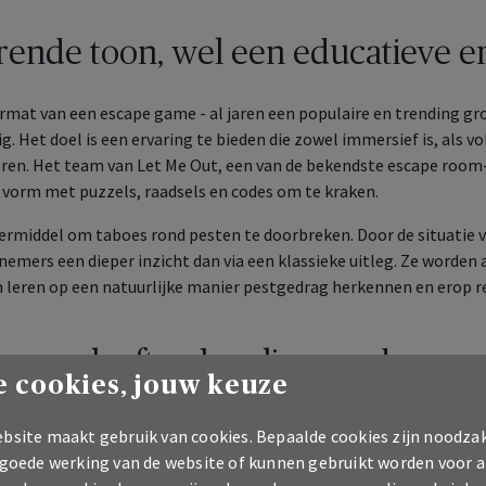
rende toon, wel een educatieve e
rmat van een escape game - al jaren een populaire en trending groe
g. Het doel is een ervaring te bieden die zowel immersief is, als vol
eren. Het team van Let Me Out, een van de bekendste escape room-
l vorm met puzzels, raadsels en codes om te kraken.
leermiddel om taboes rond pesten te doorbreken. Door de situatie 
nemers een dieper inzicht dan via een klassieke uitleg. Ze worden a
n leren op een natuurlijke manier pestgedrag herkennen en erop r
game leeft ook online verder
 cookies, jouw keuze
eke ervaring lanceert AXA ook een digitale escape game, toegankelij
bsite maakt gebruik van cookies. Bepaalde cookies zijn noodzak
bullying.be/
. Het online spel biedt scholen en gezinnen een in
 goede werking van de website of kunnen gebruikt worden voor a
rden geïntegreerd in pedagogische activiteiten of klas- en gezin