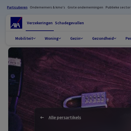
Particulieren
Ondernemers & kmo's
Grote ondernemingen
Publieke sector
Verzekeringen
Schadegevallen
Mobiliteit
Woning
Gezin
Gezondheid
Pe
Alle persartikels