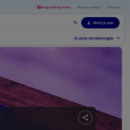
Dringende bijstand
Hulp en contact
Français
Site-overzicht
Meld je aan
Al onze verzekeringen