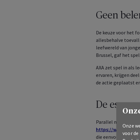
Geen bele
De keuze voor het fo
allesbehalve toevalli
leefwereld van jong
Brussel, gaf het spe
AXA zet spel in als 
ervaren, krijgen deel
de actie geplaatst e
De escape 
Onze
Parallel met de fysi
Onze we
https://www.escape
voor de
die eenvoudig kan wo