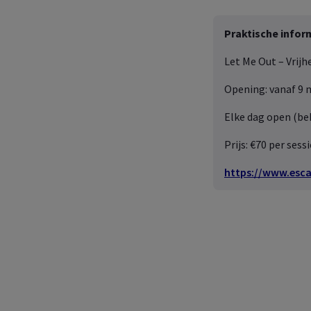
Praktische infor
Let Me Out – Vrijh
Opening: vanaf 9 
Elke dag open (beh
Prijs: €70 per ses
https://www.esca