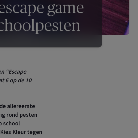
e escape game
 schoolpesten
en “
Escape
at 6 op de 10
de allereerste
ing rond pesten
op school
Kies Kleur tegen