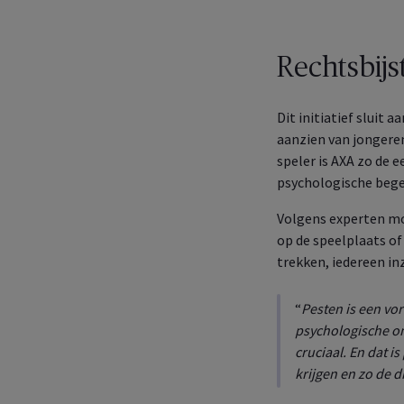
Behe
die 
afsl
MyAX
Rechtsbij
Behe
verz
Dit initiatief sluit
Dail
aanzien van jongere
Behe
gezo
speler is AXA zo de 
psychologische bege
Volgens experten moe
op de speelplaats of
trekken, iedereen in
“
Pesten is een vo
psychologische o
cruciaal. En dat 
krijgen en zo de 