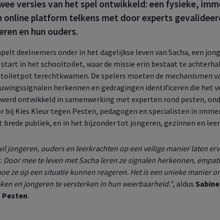
ee versies van het spel ontwikkeld: een fysieke, imm
en online platform telkens met door experts gevalideer
eren en hun ouders.
lt deelnemers onder in het dagelijkse leven van Sacha, een jonge
start in het schooltoilet, waar de missie erin bestaat te achter
de toiletpot terechtkwamen. De spelers moeten de mechanismen v
huwingssignalen herkennen en gedragingen identificeren die het v
ef werd ontwikkeld in samenwerking met experten rond pesten, ond
 bij Kies Kleur tegen Pesten, pedagogen en specialisten in immer
et brede publiek, en in het bijzonder tot jongeren, gezinnen en lee
wil jongeren, ouders en leerkrachten op een veilige manier laten er
. Door mee te leven met Sacha leren ze signalen herkennen, empat
oe ze op een situatie kunnen reageren. Het is een unieke manier o
ken en jongeren te versterken in hun weerbaarheid.
", aldus
Sabine
n Pesten
.