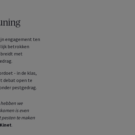
MyAXA
uning
 uw onderneming,
 zijn engagement ten
lijk betrokken
itbreidt met
edrag.
doet - in de klas,
et debat open te
 onder pestgedrag.
m hebben we
rkomen is even
et pesten te maken
 Kinet
.