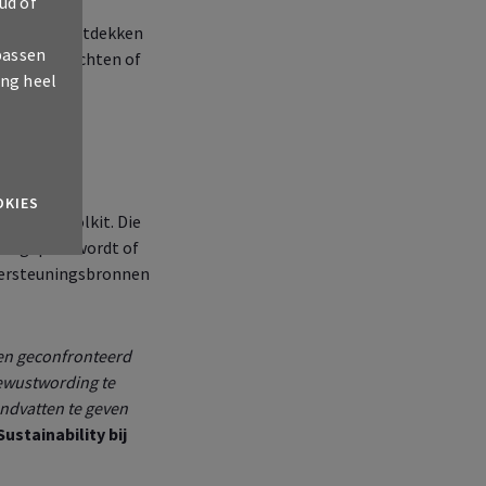
ud of
e objecten ontdekken
passen
ren op berichten of
ing heel
OKIES
ktische toolkit. Die
elf gepest wordt of
ndersteuningsbronnen
ren geconfronteerd
ewustwording te
ndvatten te geven
ustainability
bij