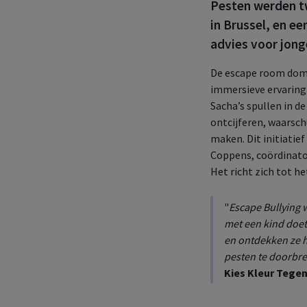
Pesten
werden tw
in Brussel, en e
advies voor jong
De escape room dompe
immersieve ervaring 
Sacha’s spullen in 
ontcijferen, waarsc
maken. Dit initiati
Coppens, coördinator
Het richt zich tot h
"
Escape Bullying 
met een kind doet
en ontdekken ze h
pesten te doorbre
Kies Kleur Tege