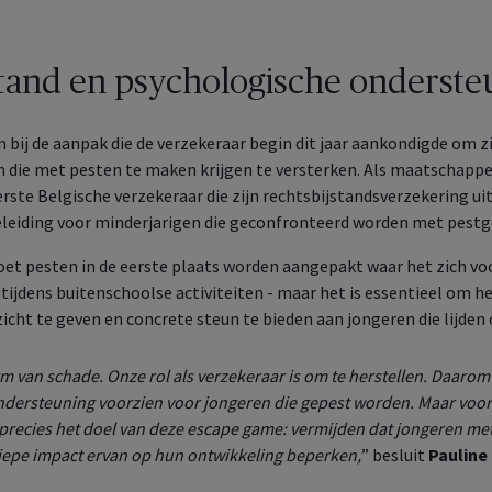
er de groepsverzekeringen
u voor uw medewerkers
Wat kan je allemaal doen in je 
oot
A Healthcare
stand en psychologische onderste
klantenzone?
er je gezondheids­
ekering eenvoudig en snel
Ontdek de online services voor
Ontdek het nu
 aan bij de aanpak die de verzekeraar begin dit jaar aankondigde om
 Healthcare
uzelf en uw medewerkers
n die met pesten te maken krijgen te versterken. Als maatschappe
er uw collectieve
ndheidsverzekeringen
eerste Belgische verzekeraar die zijn rechtsbijstandsverzekering u
Ontdek het nu
leiding voor minderjarigen die geconfronteerd worden met pestg
t pesten in de eerste plaats worden aangepakt waar het zich voor
 tijdens buitenschoolse activiteiten - maar het is essentieel om h
zicht te geven en concrete steun te bieden aan jongeren die lijden
rm van schade. Onze rol als verzekeraar is om te herstellen. Daaro
ndersteuning voorzien voor jongeren die gepest worden. Maar voo
is precies het doel van deze escape game: vermijden dat jongeren m
diepe impact ervan op hun ontwikkeling beperken,
” besluit
Pauline