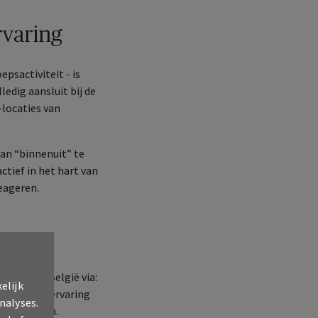
rvaring
psactiviteit - is
ledig aansluit bij de
locaties van
van “binnenuit” te
ctief in het hart van
eageren.
k in heel België via:
elijk
teractieve ervaring
nalyses.
sgesprekken.