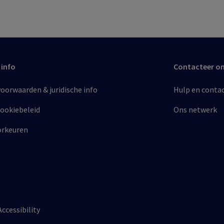
 info
Contacteer o
orwaarden & juridische info​
Hulp en conta
cookiebeleid​
Ons netwerk
orkeuren
Accessibility