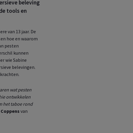
ersieve beleving
de tools en
re van 13 jaar. De
halen hoe en waarom
an pesten
erschil kunnen
er wie Sabine
sieve belevingen.
rkrachten.
varen wat pesten
hie ontwikkelen
m het taboe rond
 Coppens
van