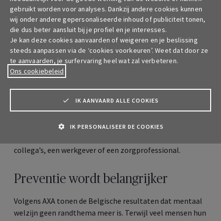
De online tool
Mind Health Self Check
maakt die
gebruikt worden voor analyses. Dankzij andere cookies kunnen
oefening concreet voor iedereen. Via een korte
wij onder andere gepersonaliseerde inhoud of publiciteit tonen,
vragenlijst peilt de tool naar drie overkoepelende
die dus beter aansluit bij je profiel en je interesses.
gebieden die bijdragen aan het algemene mentale
Je kan deze cookies aanvaarden of weigeren en je beslissing
welzijn.
steeds aanpassen via de ‘cookies voorkeuren’. Weet dat door ze
te aanvaarden, je surfervaring heel wat zal verbeteren.
De zelfcheck duurt minder dan tien minuten. Na afloop
Ons cookiebeleid
ontvangt de gebruiker een persoonlijk rapport met een
overzicht per domein en suggesties om gericht bij te
IK AANVAARD ALLE COOKIES
sturen. De tool is geen diagnose en vervangt geen
professionele hulp, maar wil mensen wel helpen om hun
mentale welzijn beter te begrijpen en sneller het
IK PERSONALISEER DE COOKIES
gesprek op gang te brengen. Met vrienden, familie,
collega’s, een werkgever of een zorgprofessional.
Preventie wordt belangrijker
Volgens AXA tonen de Belgische resultaten dat mentaal
welzijn geen randthema meer is. Terwijl veel mensen hun