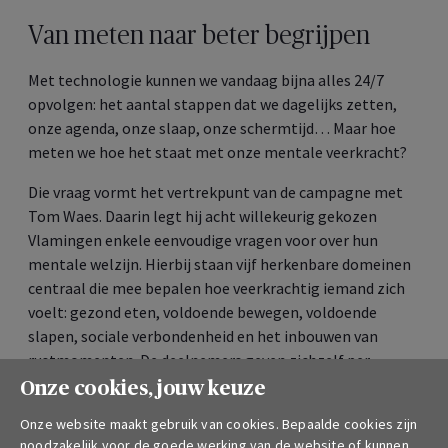
Van meten naar beter begrijpen
Met technologie kunnen we vandaag bijna alles 24/7
opvolgen: het aantal stappen dat we dagelijks zetten,
onze agenda, onze slaap, onze schermtijd… Maar hoe
meten we hoe het staat met onze mentale veerkracht?
Die vraag vormt het vertrekpunt van de campagne met
Tom Waes. Daarin legt hij acht willekeurig gekozen
Vlamingen enkele eenvoudige vragen voor over hun
mentale welzijn. Hierbij staan vijf herkenbare domeinen
centraal die mee bepalen hoe veerkrachtig iemand zich
voelt: gezond eten, voldoende bewegen, voldoende
slapen, sociale verbondenheid en het inbouwen van
rustmomenten. De deelnemers geven zichzelf per
domein een score van 1 tot 10. De resultaten zullen voor
Onze cookies, jouw keuze
heel wat mensen herkenbaar zijn.
Onze website maakt gebruik van cookies. Bepaalde cookies zijn
noodzakelijk voor de goede werking van de website of kunnen