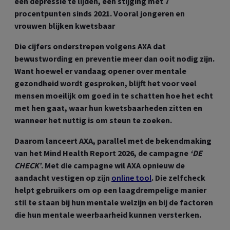
een depressie te lijden, een stijging met 7
procentpunten sinds 2021. Vooral jongeren en
vrouwen blijken kwetsbaar
Die cijfers onderstrepen volgens AXA dat
bewustwording en preventie meer dan ooit nodig zijn.
Want hoewel er vandaag opener over mentale
gezondheid wordt gesproken, blijft het voor veel
mensen moeilijk om goed in te schatten hoe het echt
met hen gaat, waar hun kwetsbaarheden zitten en
wanneer het nuttig is om steun te zoeken.
Daarom lanceert AXA, parallel met de bekendmaking
van het Mind Health Report 2026, de campagne
‘DE
CHECK’
. Met die campagne wil AXA opnieuw de
aandacht vestigen op zijn
online tool
. Die zelfcheck
helpt gebruikers om op een laagdrempelige manier
stil te staan bij hun mentale welzijn en bij de factoren
die hun mentale weerbaarheid kunnen versterken.