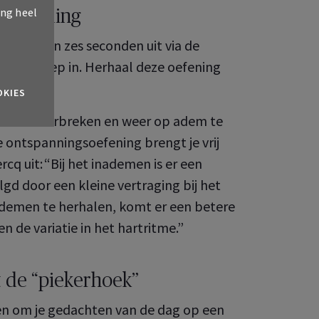
ing heel
ademhaling
de neus en zes seconden uit via de
et te diep in. Herhaal deze oefening
OKIES
nt te onderbreken en weer op adem te
 ontspanningsoefening brengt je vrij
cq uit: “Bij het inademen is er een
lgd door een kleine vertraging bij het
tademen te herhalen, komt er een betere
 de variatie in het hartritme.”
t de “piekerhoek”
men om je gedachten van de dag op een