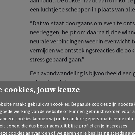
aanhoudt. De dokter raadt aan om korte 
een luchtje te scheppen in plaats van alle
“Dat volstaat doorgaans om even te ont
neerleggen, helpt om daarna tijd te winn
neurale verbindingen weer in evenwicht t
vermijden we ontstekingsreacties die ook
stress gepaard gaan.”
Een avondwandeling is bijvoorbeeld een 
achter je te laten.
 cookies, jouw keuze
Komt dit soort situaties je bekend voor? J
bsite maakt gebruik van cookies. Bepaalde cookies zijn noodzak
 goede werking van de website of kunnen gebruikt worden voor a
Natuurlijke antistresstool
 andere cookies kunnen wij onder andere gepersonaliseerde inho
eit tonen, die dus beter aansluit bij je profiel en je interesses.
deze cookies aanvaarden of weigeren en je beslissing steeds aan