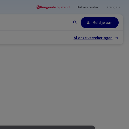
Dringende bijstand
Hulp en contact
Français
Site-overzicht
Meld je aan
Al onze verzekeringen