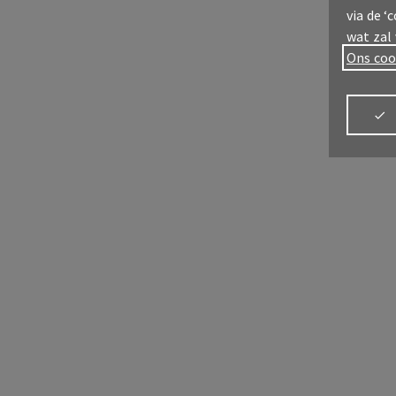
via de ‘
wat zal
Ons coo
Meld u aan
My
AX
Meld je aan
Alles
verz
MyAX
Alles