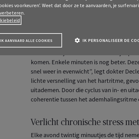
cookies voorkeuren’. Weet dat door ze te aanvaarden, je surfervar
Sluit de ogen en focus op je 
 verbeteren.
Sluit je ogen, adem vier seconden in door 
kiebeleid
mond. Gebruik buikademhaling en adem ni
zes keer.
IK PERSONALISEER DE CO
IK AANVAARD ALLE COOKIES
“Een minuutje kan al volstaan om je spri
komen. Enkele minuten is nog beter. Deze
snel weer in evenwicht”, legt dokter Decler
lichte versnelling van het hartritme, gevo
uitademen. Door die cyclus van in- en ui
coherentie tussen het ademhalingsritme en
A Pro klantenzone
 over uw professionele
Verlicht chronische stress me
ekeringen
A klantenzone
Elke avond twintig minuutjes de tijd ne
 over je verzekeringen als