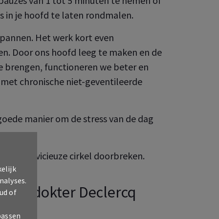
pauzes van 1 tot 5 minuten te nemen of
s in je hoofd te laten rondmalen.
spannen. Het werk kort even
en. Door ons hoofd leeg te maken en de
e brengen, functioneren we beter en
 met chronische niet-geventileerde
goede manier om de stress van de dag
e kan de vicieuze cirkel doorbreken.
elijk
nalyses.
s van dokter Declercq
ud of
passen