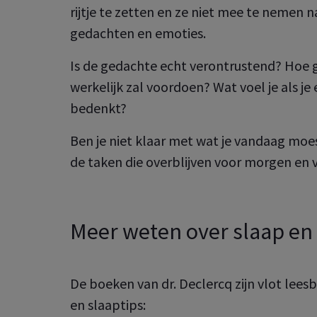
culier
rijtje te zetten en ze niet mee te nemen n
 Employee
Benefits
er de groepsverzekeringen
gedachten en emoties.
u voor uw medewerkers
Wat kan je allemaal doen in je 
oot
A Healthcare
Is de gedachte echt verontrustend? Hoe gr
klantenzone?
er je gezondheids­
werkelijk zal voordoen? Wat voel je als je
ekering eenvoudig en snel
Ontdek de online services voor
Ontdek het nu
bedenkt?
 Healthcare
uzelf en uw medewerkers
er uw collectieve
ndheidsverzekeringen
Ben je niet klaar met wat je vandaag moest
Ontdek het nu
de taken die overblijven voor morgen en v
Meer weten over slaap en
De boeken van dr. Declercq zijn vlot lee
en slaaptips: