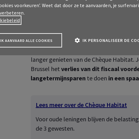
cookies voorkeuren’. Weet dat door ze te aanvaarden, je surfervar
 verbeteren.
Wallonië: geen Chèque Habita
kiebeleid
Ben je gedomicilieerd in Wallonië en heb
IK PERSONALISEER DE CO
IK AANVAARD ALLE COOKIES
daarvoor een hypothecaire lening afgeslo
langer genieten van de Chèque Habitat. J
Brussel het
verlies van dit fiscaal voor
langetermijnsparen
te doen
in een spa
Lees meer over de Chèque Habitat
A Pro klantenzone
 over uw professionele
Voor oude leningen blijven de belastin
ekeringen
de 3 gewesten.
A klantenzone
 over je verzekeringen als