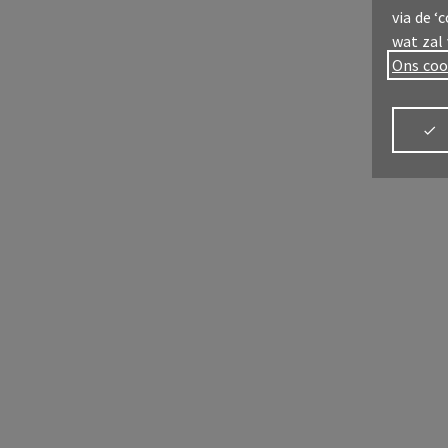
via de ‘
wat zal
Ons coo
Meld u aan
My
AX
Meld je aan
Alles
verz
MyAX
Alles