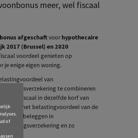
woonbonus meer, wel fiscaal
bonus afgeschaft
voor
hypothecaire
jk 2017 (Brussel) en 2020
 fiscaal voordeel genieten op
or je enige eigen woning.
elastingvoordeel van
 beleggingsverzekering te combineren
deze fiscaal in dezelfde korf van
rlies van het belastingvoordeel van de
elijk
nalyses.
n
door te beleggen in
ud of
f beleggingsverzekering en zo
passen