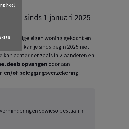
ing heel
t meer sinds 1 januari 2025
 je jouw enige eigen woning gekocht en
OKIES
ten? Dan kan je sinds begin 2025 niet
e kan echter net zoals in Vlaanderen en
deel deels opvangen
door aan
ar-en/of beleggingsverzekering
.
gverminderingen sowieso bestaan in