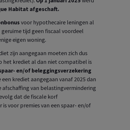
astingkrediet).
Op 1 januari 2025
werd
ue Habitat afgeschaft.
onbonus
voor hypothecaire leningen al
l geruime tijd geen fiscaal voordeel
enige eigen woning.
ediet zijn aangegaan moeten zich dus
 het krediet al dan niet compatibel is
spaar- en/of beleggingsverzekering
je een krediet aangegaan vanaf 2025 dan
ge afschaffing van belastingvermindering
volg dat de fiscale korf
 is voor premies van een spaar- en/of