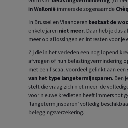
vorm van
belastingvermindering
(of bel
in Wallonië
immers de zogenaamde
Chèq
In Brussel en Vlaanderen
bestaat de wo
enkele jaren
niet meer
. Daar heb je dus a
meer op aflossingen en intresten voor je 
Zij die in het verleden een nog lopend kr
afvragen of hun belastingvermindering op
met een fiscaal voordeel gelinkt aan een
van het type langetermijnsparen
. Ben 
stelt die vraag zich niet meer: de volledi
voor nieuwe kredieten heeft immers tot ge
'langetermijnsparen' volledig beschikbaar
beleggingsverzekering.