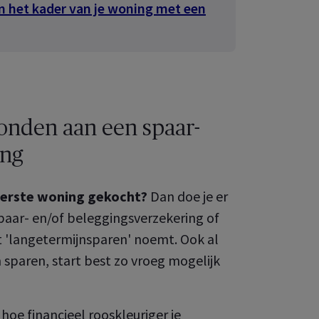
in het kader van je woning met een
MyAXA
 uw onderneming,
onden aan een spaar-
ing
 eerste woning gekocht?
Dan doe je er
spaar- en/of beleggingsverzekering of
t 'langetermijnsparen' noemt. Ook al
 sparen, start best zo vroeg mogelijk
hoe financieel rooskleuriger je