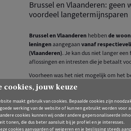
Brussel en Vlaanderen: geen 
voordeel langetermijnsparen
Brussel en Vlaanderen
hebben
de woon
leningen
aangegaan
vanaf respectieveli
(Vlaanderen)
. Je kan dus niet langer een
aflossingen en intresten die je betaalt vo
Voorheen was het niet mogelijk om het b
langetermijnsparen uit een spaar- en/of
 cookies, jouw keuze
met de Woonbonus/Chèque Habitat omdat 
'langetermijnsparen' zaten. Je kan het ve
bsite maakt gebruik van cookies. Bepaalde cookies zijn noodzak
 goede werking van de website of kunnen gebruikt worden voor a
woonbonus nu gedeeltelijk
compensere
 andere cookies kunnen wij onder andere gepersonaliseerde inho
langetermijnsparen
via een spaar- en/o
eit tonen, die dus beter aansluit bij je profiel en je interesses.
profiteren van extra belastingvoordelen.
deze cookies aanvaarden of weigeren en je beslissing steeds aan