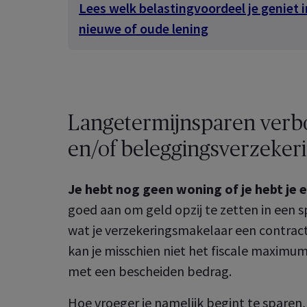
Lees welk belastingvoordeel je geniet 
culier
 Employee
Benefits
nieuwe of oude lening
er de groepsverzekeringen
u voor uw medewerkers
Wat kan je allemaal doen in je 
oot
A Healthcare
klantenzone?
er je gezondheids­
ekering eenvoudig en snel
Ontdek de online services voor
Ontdek het nu
 Healthcare
uzelf en uw medewerkers
Langetermijnsparen verb
er uw collectieve
ndheidsverzekeringen
Ontdek het nu
en/of beleggingsverzeker
Je hebt nog geen woning of je hebt je
goed aan om geld opzij te zetten in een 
wat je verzekeringsmakelaar een contrac
kan je misschien niet het fiscale maximum
met een bescheiden bedrag.
Hoe vroeger je namelijk begint te sparen, 