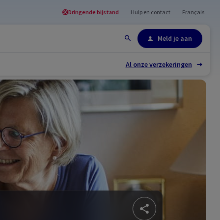
Dringende bijstand
Hulp en contact
Français
Site-overzicht
Meld je aan
Al onze verzekeringen