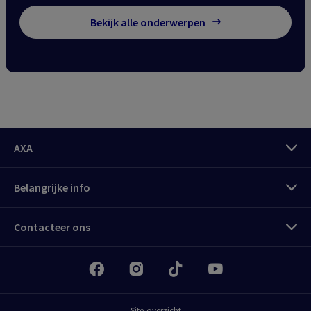
Bekijk alle onderwerpen
AXA
Belangrijke info
Meld u aan
Contacteer ons
My
AXA Pro klantenzone
Meld je aan
Alles over uw professionele
verzekeringen
Site-overzicht