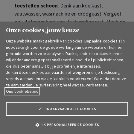
toestellen schoon
. Denk aan koelkast,
vaatwasser, wasmachine en droogkast. Vergeet
ook de binnenkant van de dampkap niet. Maak de
droogkast na elk gebruik stof- en pluisvrij.
Onze cookies, jouw keuze
Warmte, water en elektriciteit zijn altijd een
Onze website maakt gebruik van cookies. Bepaalde cookies zijn
riskante combinatie.
noodzakelijk voor de goede werking van de website of kunnen
gebruikt worden voor analyses. Dankzij andere cookies kunnen
Wees voorzichtig bij het
blussen van branden
in
wij onder andere gepersonaliseerde inhoud of publiciteit tonen,
de keuken. In 99 procent van de gevallen is de
die dus beter aansluit bij je profiel en je interesses.
Je kan deze cookies aanvaarden of weigeren en je beslissing
boodschap '
eerst water, de rest komt later
',
steeds aanpassen via de ‘cookies voorkeuren’. Weet dat door ze
maar niet bij een brandende frietketel. Gebruik
te aanvaarden, je surfervaring heel wat zal verbeteren.
dan een
blusdeken
of
vochtige doek
.
Ons cookiebeleid
Keukenbrand als meest typische
IK AANVAARD ALLE COOKIES
woningbrand
IK PERSONALISEER DE COOKIES
Ongeveer 10 procent van de woningbranden