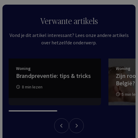
Verwante artikels
Vond je dit artikel interessant? Lees onze andere artikels
over hetzelfde onderwerp.
Woning
Woning
Brandpreventie: tips & tricks
Zijn roo
België?
8 min lezen
5 min le