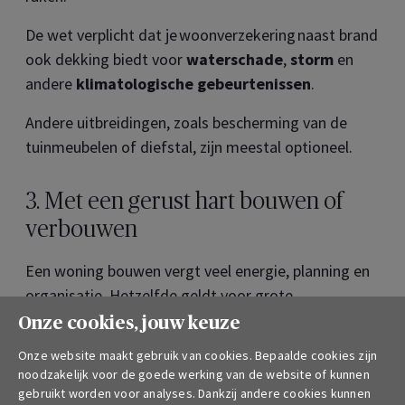
De wet verplicht dat je woonverzekering naast brand
ook dekking biedt voor
waterschade
,
storm
en
andere
klimatologische gebeurtenissen
.
Andere uitbreidingen, zoals bescherming van de
tuinmeubelen of diefstal, zijn meestal optioneel.
3. Met een gerust hart bouwen of
verbouwen
Een woning bouwen vergt veel energie, planning en
organisatie. Hetzelfde geldt voor grote
renovatiewerken waarbij een architect betrokken is.
Onze cookies, jouw keuze
Helaas duiken er vaak onvoorziene problemen op.
Onze website maakt gebruik van cookies. Bepaalde cookies zijn
noodzakelijk voor de goede werking van de website of kunnen
Natuurlijk kan je rekenen op de
tienjarige
gebruikt worden voor analyses. Dankzij andere cookies kunnen