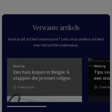
Verwante artikels
Vond je dit artikel interessant? Lees onze andere artikels
over hetzelfde onderwerp.
Woning
Woning
Een huis kopen in België: 6
Tips vo
stappen die je moet volgen
een woni
6 min lezen
7 min le