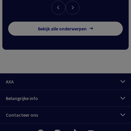
Bekijk alle onderwerpen
AXA
Belangrijke info
Meld u aan
Contacteer ons
My
AXA Pro klantenzone