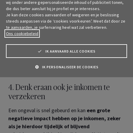
aansprakelijkheid
van alle bouwpartners die bij je
wij onder andere gepersonaliseerde inhoud of publiciteit tonen,
project betrokken zijn. Maar dat biedt onvoldoende
die dus beter aansluit bij je profiel en je interesses.
Je kan deze cookies aanvaarden of weigeren en je beslissing
bescherming.
Daarom is het sterk aan te raden
steeds aanpassen via de ‘cookies voorkeuren’. Weet dat door ze
om een verzekering ‘Alle Bouwplaatsrisico's’ af
te aanvaarden, je surfervaring heel wat zal verbeteren.
te sluiten.
Ons cookiebeleid
Waarom
? Deze verzekering dekt schade op de werf
IK AANVAARD ALLE COOKIES
en beschermt je tegen de gevolgen van
gebeurtenissen die vertragingen veroorzaken of -
IK PERSONALISEER DE COOKIES
erger nog, het stilleggen van de werken.
4. Denk eraan ook je inkomen te
verzekeren
Een ongeval is snel gebeurd en kan
een grote
negatieve impact hebben op je inkomen, zeker
als je hierdoor tijdelijk of blijvend