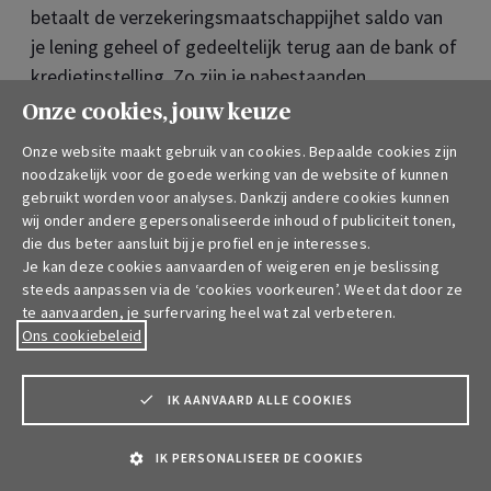
betaalt de verzekeringsmaatschappijhet saldo van
je lening geheel of gedeeltelijk terug aan de bank of
kredietinstelling. Zo zijn je nabestaanden
beschermd en zullen ze naast het emotionele verlies
Onze cookies, jouw keuze
geen extra financiële last moeten dragen.
Onze website maakt gebruik van cookies. Bepaalde cookies zijn
noodzakelijk voor de goede werking van de website of kunnen
gebruikt worden voor analyses. Dankzij andere cookies kunnen
3. Een verkoopovereenkomst
wij onder andere gepersonaliseerde inhoud of publiciteit tonen,
(‘compromis’) ondertekenen
die dus beter aansluit bij je profiel en je interesses.
Je kan deze cookies aanvaarden of weigeren en je beslissing
Er wordt vaak gezegd dat 'een
steeds aanpassen via de ‘cookies voorkeuren’. Weet dat door ze
te aanvaarden, je surfervaring heel wat zal verbeteren.
verkoopovereenkomst gelijk staat aan een verkoop',
Ons cookiebeleid
maar
om de verkoopovereenkomst zo duidelijk
en zo volledig mogelijk op te maken, doe je best
een beroep op de diensten van een notaris
. De
IK AANVAARD ALLE COOKIES
notaris kan dan verschillende opzoekingen doen
IK PERSONALISEER DE COOKIES
(hypotheek, stedenbouw, enzovoort). De