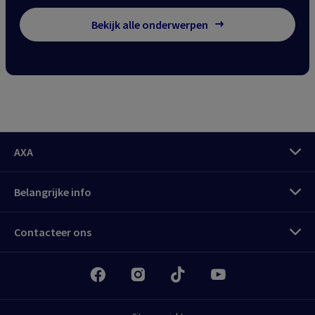
Bekijk alle onderwerpen
AXA
Belangrijke info
Meld u aan
Contacteer ons
My
AXA Pro klantenzone
Meld je aan
Alles over uw professionele
verzekeringen