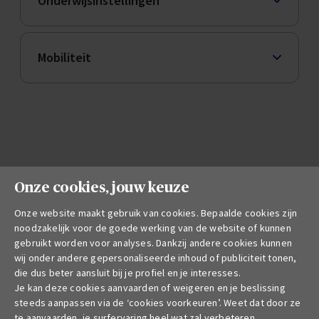
Disclaimer
Gedragscodes
Duurzame financiering
Verslag over de solvabiliteit en de financiële toestand
Recht om vergeten te worden
Onze cookies, jouw keuze
Klokkenluiders
Onze website maakt gebruik van cookies. Bepaalde cookies zijn
noodzakelijk voor de goede werking van de website of kunnen
Documenten voor zelfstandigen, ondernemingen
gebruikt worden voor analyses. Dankzij andere cookies kunnen
en publieke sector
wij onder andere gepersonaliseerde inhoud of publiciteit tonen,
die dus beter aansluit bij je profiel en je interesses.
Je kan deze cookies aanvaarden of weigeren en je beslissing
Onthaal
steeds aanpassen via de ‘cookies voorkeuren’. Weet dat door ze
te aanvaarden, je surfervaring heel wat zal verbeteren.