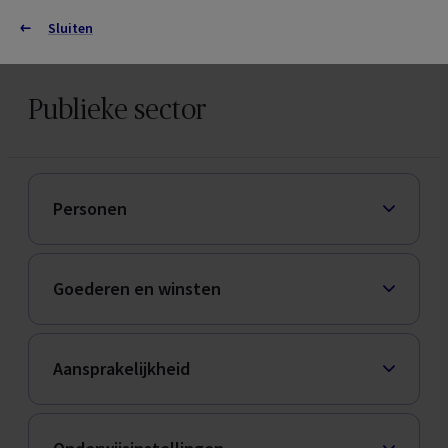
Sluiten
Meld je aan
Sluiten
Juridisch
Nederlandse versie
Franse versie
Algemene informatie
Adresgegevens