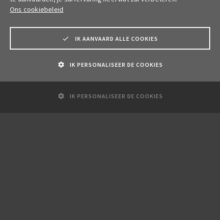
Talensia
Ons cookiebeleid
Privésector
IK AANVAARD ALLE COOKIES
Publieke sector
IK PERSONALISEER DE COOKIES
Internationale sanctieclausules in Personenhulp
Technische en administratieve documenten
Pensioen zelfstandigen
Overlijdensverzekeringen zelfstandigen
Ziekteverzekering