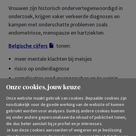
Vrouwen zijn historisch ondervertegenwoordigd in
onderzoek, krijgen vaker verkeerde diagnoses en
kampen met onderschatte problemen zoals
endometriose, menopauze en hartziekten.
Belgische cijfers
Opent in een nieuw tab
tonen:
meer mentale klachten bij meisjes
risico op onderdiagnose
complicaties rond zwangerschap en te weinig
medische controles
Onze cookies, jouw keuze
Vrouwen leven gemiddeld langer maar kampen
Onze website maakt gebruik van cookies. Bepaalde cookies zijn
noodzakelijk voor de goede werking van de website of kunnen
vaker met
chronische pijn
,
osteoporose en
gebruikt worden voor analyses. Dankzij andere cookies kunnen
dementie
. Stigma en ongelijkheid blijven dan ook
wij onder andere gepersonaliseerde inhoud of publiciteit tonen,
grote uitdagingen.
die dus beter aansluit bij je profiel en je interesses.
Je kan deze cookies aanvaarden of weigeren en je beslissing