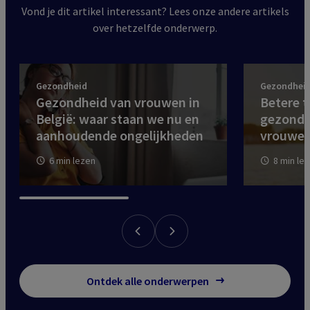
Vond je dit artikel interessant? Lees onze andere artikels
over hetzelfde onderwerp.
Gezondheid
Gezondhei
Gezondheid van vrouwen in
Betere 
België: waar staan we nu en
gezondh
aanhoudende ongelijkheden
vrouwe
6 min lezen
8 min le
Ontdek alle onderwerpen