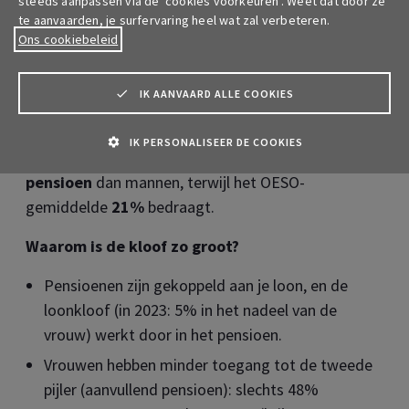
steeds aanpassen via de ‘cookies voorkeuren’. Weet dat door ze
De pensioenkloof: vrouwen krijgen
te aanvaarden, je surfervaring heel wat zal verbeteren.
minder
Ons cookiebeleid
Volgens een recent OESO-rapport* is de
IK AANVAARD ALLE COOKIES
pensioenkloof tussen mannen en vrouwen in België
groter dan in de meeste andere (38) landen.
IK PERSONALISEER DE COOKIES
Vrouwen ontvangen gemiddeld
29% minder
pensioen
dan mannen, terwijl het OESO-
gemiddelde
21%
bedraagt.
Waarom is de kloof zo groot?
Pensioenen zijn gekoppeld aan je loon, en de
loonkloof (in 2023: 5% in het nadeel van de
vrouw) werkt door in het pensioen.
Vrouwen hebben minder toegang tot de tweede
pijler (aanvullend pensioen): slechts 48%