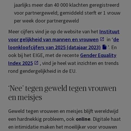
jaarlijks meer dan 40 000 klachten geregistreerd
voor partnergeweld; gemiddeld sterft er 1 vrouw
per week door partnergeweld
Meer cijfers vind je op de website van het
Instituut
voor gelijkheid van mannen en vrouwen
Opent in e
in ‘
de
loonkloofcijfers van 2025 (datajaar 2023)
Opent in 
’. En
ook bij het EIGE, met de recente
Gender Equality
Index
2025
Opent in een nieuw tab
, vind je heel wat inzichten en trends
rond gendergelijkheid in de EU.
‘Nee’ tegen geweld tegen vrouwen
en meisjes
Geweld tegen vrouwen en meisjes blijft wereldwijd
een hardnekkig probleem, ook
online
. Digitale haat
en intimidatie maken het moeilijker voor vrouwen