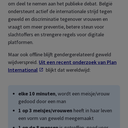
om deel te nemen aan het publieke debat. België
ondersteunt actief de internationale strijd tegen
geweld en discriminatie tegenover vrouwen en
vraagt om meer preventie, betere steun voor
slachtoffers en strengere regels voor digitale
platformen.
Maar ook offline blijft gendergerelateerd geweld
wijdverspreid.
Uit een recent onderzoek van Plan
International
Opent in een nieuw tab
blijkt dat wereldwijd:
elke 10 minuten
, wordt een meisje/vrouw
gedood door een man
1 op 3 meisjes/vrouwen
heeft in haar leven
een vorm van geweld meegemaakt
1 op de 8 mensen
is getroffen, goed voor