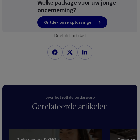
Welke package voor uw jonge
onderneming?
Ontdek onze oplossingen
Deel dit artikel
over hetzelfde onderwerp
Gerelateerde artikelen
Ondernemers & KMO's
Onderneme