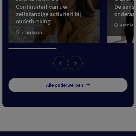
Continuïteit van uw
De aansp
zelfstandige activiteit bij
onderaa
onderbreking
4 min le
3 min lezen
Alle onderwerpen