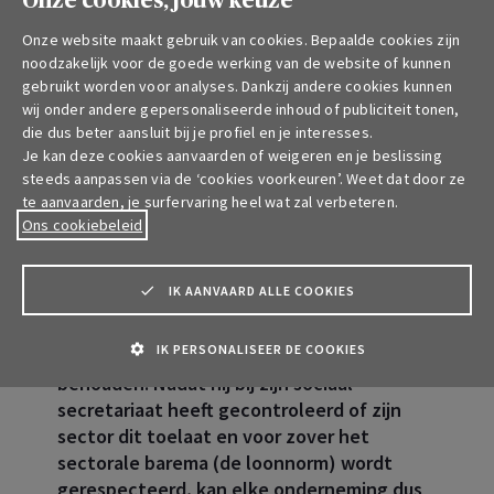
Onze cookies, jouw keuze
De flexibele verloning is niet alleen voorbehouden
Onze website maakt gebruik van cookies. Bepaalde cookies zijn
noodzakelijk voor de goede werking van de website of kunnen
voor grote bedrijven, maar richt zich tot bedrijven
gebruikt worden voor analyses. Dankzij andere cookies kunnen
van elke grootte, ook kmo's en zeer kleine
wij onder andere gepersonaliseerde inhoud of publiciteit tonen,
ondernemingen. Zo kan u uw werknemers de keuze
die dus beter aansluit bij je profiel en je interesses.
bieden om hun verloning samen te stellen met de
Je kan deze cookies aanvaarden of weigeren en je beslissing
steeds aanpassen via de ‘cookies voorkeuren’. Weet dat door ze
extralegale voordelen die zij verkiezen.
te aanvaarden, je surfervaring heel wat zal verbeteren.
Ons cookiebeleid
Het beste netto-inkomen voor uw
IK AANVAARD ALLE COOKIES
werknemers genereren binnen een
beheerst budget, dat is wat een werkgever
IK PERSONALISEER DE COOKIES
zoekt om talent aan te trekken en te
behouden. Nadat hij bij zijn sociaal
secretariaat heeft gecontroleerd of zijn
sector dit toelaat en voor zover het
sectorale barema (de loonnorm) wordt
gerespecteerd, kan elke onderneming dus