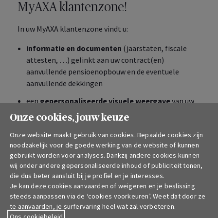
MyAXA
klantenzone!
In uw
MyAXA
klantenzone vindt u:
informatie en documenten
(jaarstaten, fiscale
attesten, …) gelinkt aan uw contract(en)
aanvullende pensioenopbouw en de eventuele
aanvullende dekkingen
een
gepersonaliseerde visuele weergave
van uw
bijeengespaarde bedrag en het fiscale voordeel
Onze cookies, jouw keuze
een tool om anoniem het
niveau van je mentaal
Onze website maakt gebruik van cookies. Bepaalde cookies zijn
welzijn te evalueren
en te ontdekken hoe je dit kan
noodzakelijk voor de goede werking van de website of kunnen
behouden of verbeteren (indien je geniet van een
gebruikt worden voor analyses. Dankzij andere cookies kunnen
verzekering arbeidsongeschiktheidsrente met een
wij onder andere gepersonaliseerde inhoud of publiciteit tonen,
die dus beter aansluit bij je profiel en je interesses.
dekking psychologische aandoeningen).
Je kan deze cookies aanvaarden of weigeren en je beslissing
de
aangifte en opvolging van uw dossier
steeds aanpassen via de ‘cookies voorkeuren’. Weet dat door ze
arbeidsongeschiktheid
(indien u voor deze
te aanvaarden, je surfervaring heel wat zal verbeteren.
Ons cookiebeleid
aanvullende dekking hebt gekozen) met een