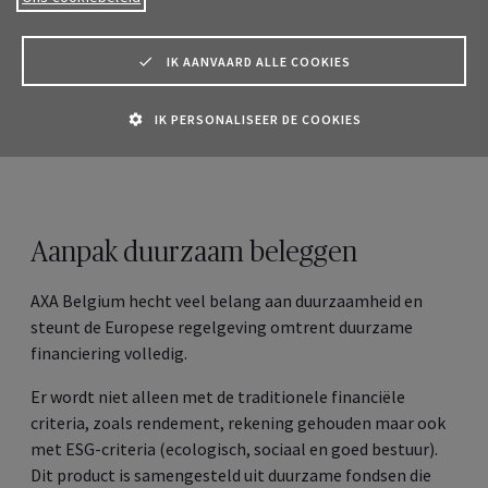
duidelijk zicht op de status van uw dossier, de
communicaties en de betalingen.
IK AANVAARD ALLE COOKIES
Meld u aan
IK PERSONALISEER DE COOKIES
Aanpak duurzaam beleggen
AXA
Belgium
hecht veel belang aan duurzaamheid en
steunt de Europese regelgeving omtrent duurzame
financiering volledig.
Er wordt niet alleen met de traditionele financiële
criteria, zoals rendement, rekening gehouden maar ook
met ESG-criteria (ecologisch, sociaal en goed bestuur).
Dit product is samengesteld uit duurzame fondsen die