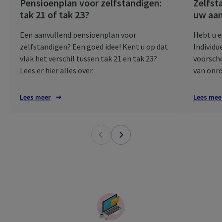
Pensioenplan voor zelfstandigen:
Zelfst
tak 21 of tak 23?
uw aan
Een aanvullend pensioenplan voor
Hebt u 
zelfstandigen? Een goed idee! Kent u op dat
Individu
vlak het verschil tussen tak 21 en tak 23?
voorsch
Lees er hier alles over.
van onr
Lees meer
Lees mee